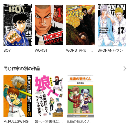
BOY
WORST
WORST外伝 グリコ
SHONANセブン
同じ作家の別の作品
Mr.FULLSWING
娘へ～将来死にたくなったらコイツを読め～元ジャンプ作家が育児に精を出してみた
鬼畜の菊池くん