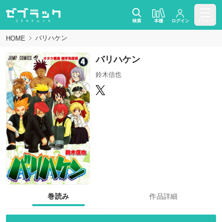
検索
本棚
ログイン
メニュー
バリハケン
HOME
バリハケン
鈴木信也
巻読み
作品詳細