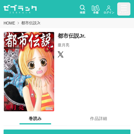
検索
本棚
ログイン
メニュー
都市伝説Jr.
HOME
都市伝説Jr.
亜月亮
巻読み
作品詳細