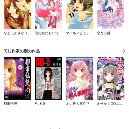
なまいきざかり。
僕の家においで
マイルノビッチ
恋と心臓
同じ作家の別の作品
都市伝説
FILE-0
オレ殺人事件!?
きせかえDOLLマミちゃん