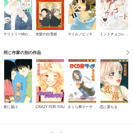
テリトリーMの住人
赤髪の白雪姫
マイルノビッチ
ミントチョコレート
同じ作家の別の作品
君に届け
CRAZY FOR YOU
さくら寮マーチ
恋に落ちる