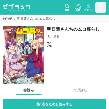
検索
本棚
ログイン
メニュー
明日葉さんちのムコ暮らし
HOME
明日葉さんちのムコ暮らし
大井昌和
巻読み
作品詳細
第1巻をためし読みする