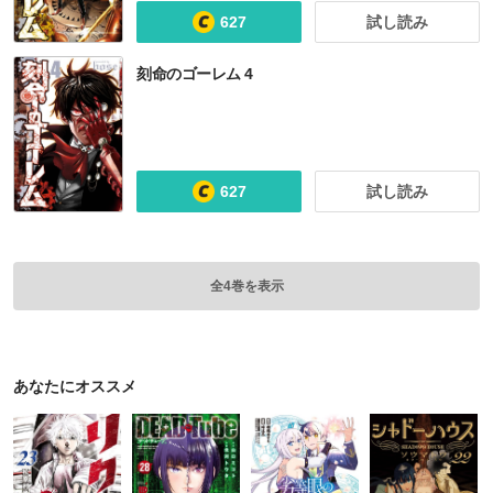
627
試し読み
刻命のゴーレム 4
627
試し読み
全4巻を表示
あなたにオススメ