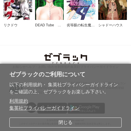
リクドウ
DEAD Tube ～デッドチューブ～
劣等眼の転生魔術師 ～虐げられた元勇者は未来の世界を余裕で生き抜く～
シャドーハウス
お知らせ
ヘルプ・お問い合わせ
利用規約
集英社プライバシーガイドライン
ゼブラックのご利用について
ABJマークは、この電子書店・電子書籍配信サービスが、著作権者からコン
以下の利用規約・ 集英社プライバシーガイドライン
テンツ使用許諾を得た正規版配信サービスであることを示す登録商標(登録
をご確認の上、 ゼブラックをお楽しみ下さい。
番号第6091713号)です。
利用規約
集英社プライバシーガイドライン
© SHUEISHA Inc. All rights reserved.
閉じる
このサイトのデータの著作権は集英社が保有します。無断複製転送放送等は禁止します。