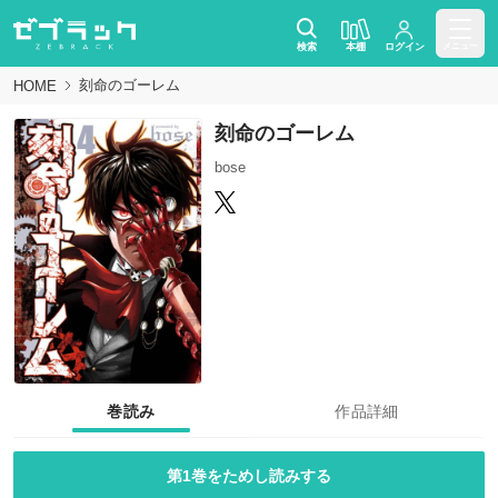
検索
本棚
ログイン
メニュー
刻命のゴーレム
HOME
刻命のゴーレム
bose
巻読み
作品詳細
第1巻をためし読みする