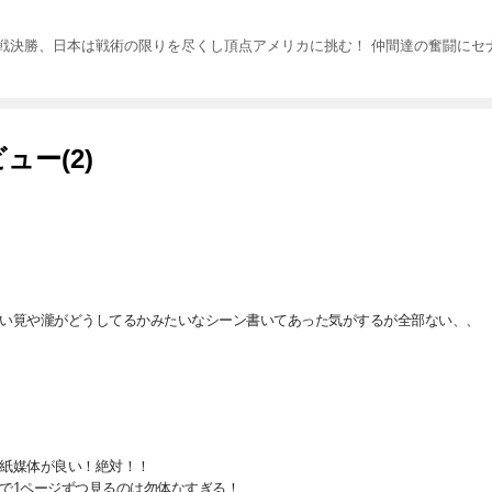
界戦決勝、日本は戦術の限りを尽くし頂点アメリカに挑む！ 仲間達の奮闘にセナ
ュー(2)
い筧や瀧がどうしてるかみたいなシーン書いてあった気がするが全部ない、、
紙媒体が良い！絶対！！

で1ページずつ見るのは勿体なすぎる！
