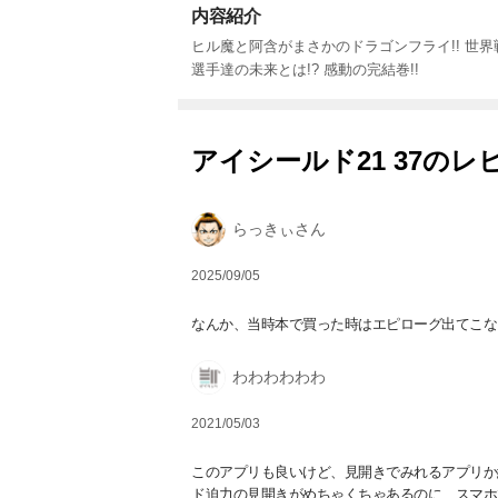
内容紹介
ヒル魔と阿含がまさかのドラゴンフライ!! 世
選手達の未来とは!? 感動の完結巻!!
アイシールド21 37のレビ
らっきぃさん
2025/09/05
なんか、当時本で買った時はエピローグ出てこな
わわわわわわ
2021/05/03
このアプリも良いけど、見開きでみれるアプリか
ド迫力の見開きがめちゃくちゃあるのに、スマホ