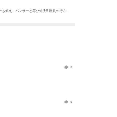
も燃え、パンサーと再び対決!! 勝負の行方、
0
9