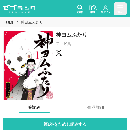
検索
本棚
ログイン
メニュー
神ヨムふたり
HOME
神ヨムふたり
フィビ鳥
巻読み
作品詳細
第1巻をためし読みする