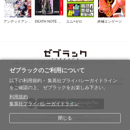
アンデッドアンラック
DEATH NOTE カラー版
エム×ゼロ
終極エンゲージ
お知らせ
ヘルプ・お問い合わせ
利用規約
集英社プライバシーガイドライン
ゼブラックのご利用について
ABJマークは、この電子書店・電子書籍配信サービスが、著作権者からコン
以下の利用規約・ 集英社プライバシーガイドライン
テンツ使用許諾を得た正規版配信サービスであることを示す登録商標(登録
をご確認の上、 ゼブラックをお楽しみ下さい。
番号第6091713号)です。
利用規約
集英社プライバシーガイドライン
© SHUEISHA Inc. All rights reserved.
閉じる
このサイトのデータの著作権は集英社が保有します。無断複製転送放送等は禁止します。