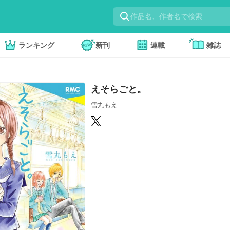
ランキング
新刊
連載
雑誌
えそらごと。
雪丸もえ