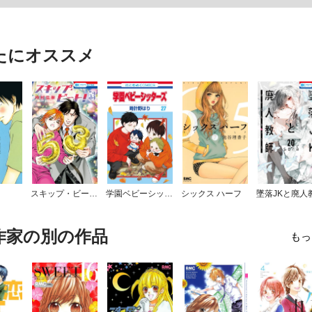
たにオススメ
スキップ・ビート！
学園ベビーシッターズ
シックス ハーフ
墜落JKと廃人
作家の別の作品
もっ