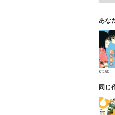
あな
君に届け
同じ