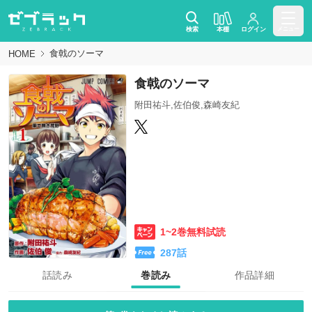
検索
本棚
ログイン
メニュー
食戟のソーマ
HOME
食戟のソーマ
附田祐斗,佐伯俊,森崎友紀
1~2巻無料試読
287
話
話読み
巻読み
作品詳細