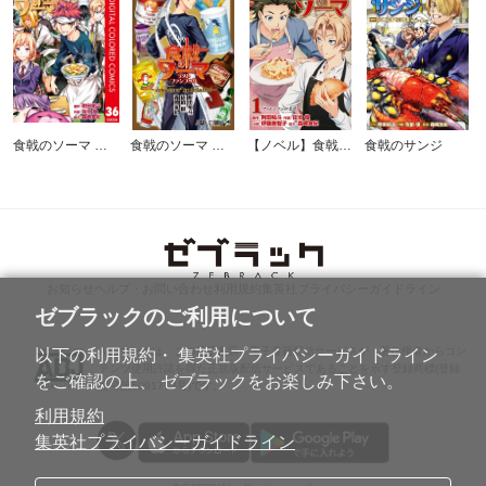
食戟のソーマ カラー版
食戟のソーマ ラストファンブック ～creators' specialite～
【ノベル】食戟のソーマ ～Fratelli Aldini～
食戟のサンジ
お知らせ
ヘルプ・お問い合わせ
利用規約
集英社プライバシーガイドライン
ゼブラックのご利用について
ABJマークは、この電子書店・電子書籍配信サービスが、著作権者からコン
以下の利用規約・ 集英社プライバシーガイドライン
テンツ使用許諾を得た正規版配信サービスであることを示す登録商標(登録
をご確認の上、 ゼブラックをお楽しみ下さい。
番号第6091713号)です。
利用規約
集英社プライバシーガイドライン