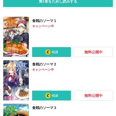
第1巻をためし読みする
食戟のソーマ 1
キャンペーン中
418
無料公開中
食戟のソーマ 2
みどりの台所
BARレモン・ハート
鎌倉さんはスキが多い
トリコ モノクロ版
キャンペーン中
418
無料公開中
食戟のソーマ 3