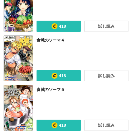
テンマクキネマ
青の列島
少年疾駆
【ノベル】食戟のソーマ 〜a la carte〜
418
試し読み
食戟のソーマ 4
418
試し読み
食戟のソーマ 5
418
試し読み