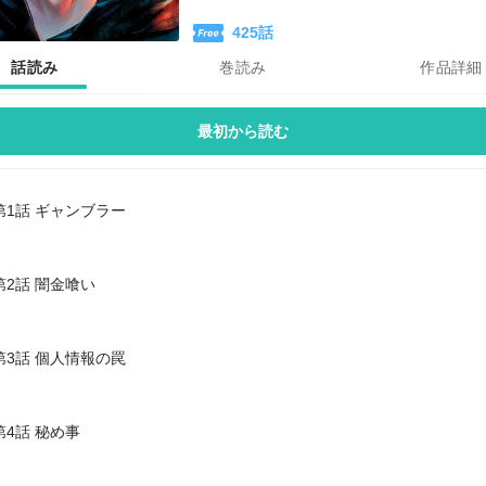
425
話
話読み
巻読み
作品詳細
最初から読む
第1話 ギャンブラー
第2話 闇金喰い
第3話 個人情報の罠
第4話 秘め事