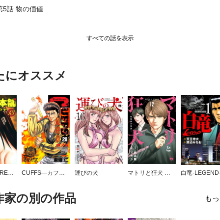
第5話 物の価値
すべての話を表示
たにオススメ
怨み屋本舗 REBOOT
CUFFS―カフス― 傷だらけの地図
運びの犬
マトリと狂犬 ―路地裏の男達―
白竜-LEGEND
作家の別の作品
もっ