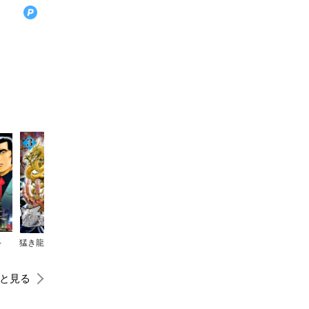
-
猛き龍星
WORST
囚人リク
クローズZERO2 鈴蘭×鳳仙
と見る