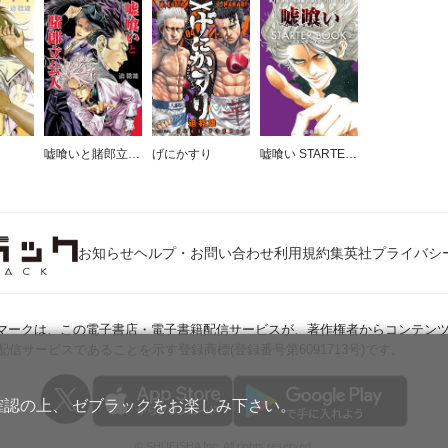
嘘喰いと賭郎立会人
げにかすり
嘘喰い STARTER BOOK
お知らせ
ヘルプ・お問い合わせ
利用規約
集英社プライバシ
Jマークは、この電子書店・電子書籍配信サービスが、著作権者からコンテン
配信サービスであることを示す登録商標(登録番号第6091713号)です。
確認の上、 ゼブラックをお楽しみ下さい。
© SHUEISHA Inc. All rights reserved.