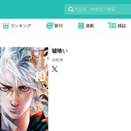
ランキング
新刊
連載
雑誌
嘘喰い
迫稔雄