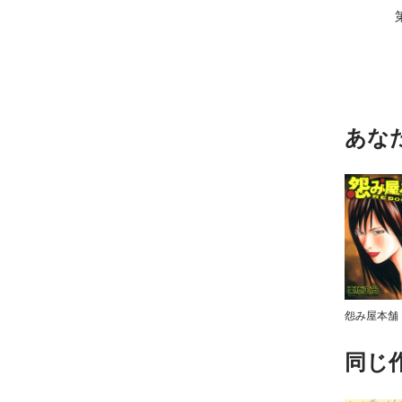
あな
同じ