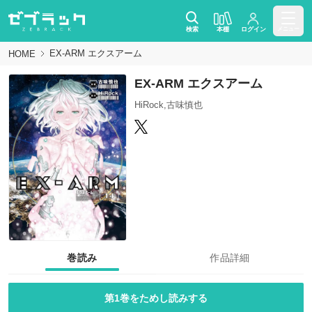
検索
本棚
ログイン
メニュー
EX-ARM エクスアーム
HOME
EX-ARM エクスアーム
HiRock,古味慎也
巻読み
作品詳細
第1巻をためし読みする