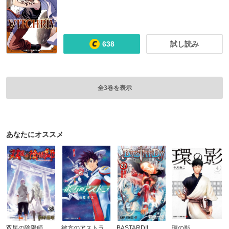
638
試し読み
全3巻を表示
あなたにオススメ
双星の陰陽師
彼方のアストラ
BASTARD!!
環の影