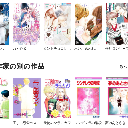
レン
恋と心臓
ミントチョコレート
思い、思われ、ふり、ふられ
作家の別の作品
もっ
正しい恋愛のススメ
天使のツラノカワ
シンデレラの階段
夢のあとさき