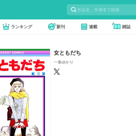
ランキング
新刊
連載
雑誌
女ともだち
一条ゆかり