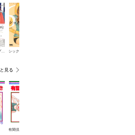
椿町ロンリープラネット
シックス ハーフ
虹色デイズ
君に届け
アオハライド
と見る
有閑倶楽部
こいきな奴ら
それすらも日々の果て
すくらんぶる★えっぐ