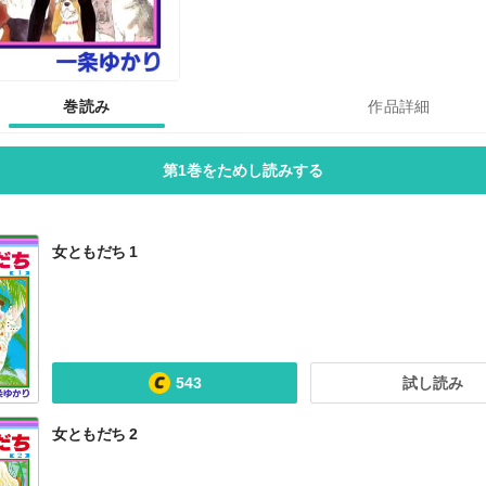
巻読み
作品詳細
第1巻をためし読みする
女ともだち 1
543
試し読み
女ともだち 2