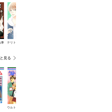
執事
テリトリーMの住人
墜落JKと廃人教師
微糖ロリポップ
ミントチョコレート
と見る
ウルトラマニアック
だって好きなんだもん
P×P
ママレード・ボーイ