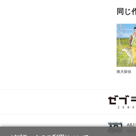
同じ
猟犬探偵
AB
規版