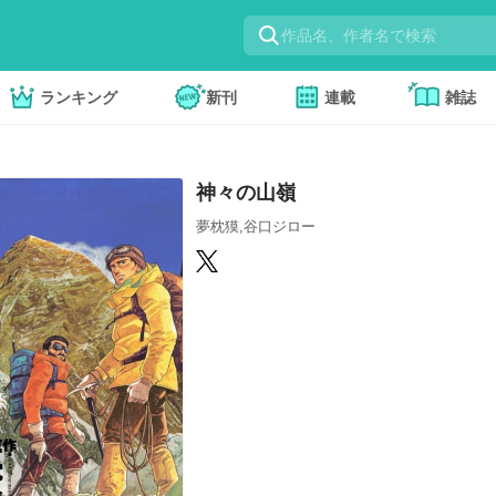
ランキング
新刊
連載
雑誌
神々の山嶺
夢枕獏,谷口ジロー