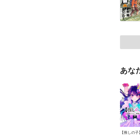
あな
【推しの子