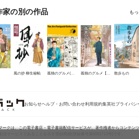
作家の別の作品
もっ
風の抄 柳生秘帖
孤独のグルメ(谷口ジローコレクション)
孤独のグルメ【新装版】
散歩もの
お知らせ
ヘルプ・お問い合わせ
利用規約
集英社プライバシ
Jマークは、この電子書店・電子書籍配信サービスが、著作権者からコンテン
配信サービスであることを示す登録商標(登録番号第6091713号)です。