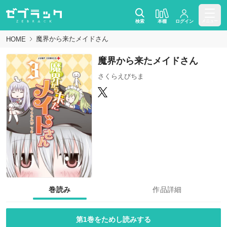
検索
本棚
ログイン
メニュー
魔界から来たメイドさん
HOME
魔界から来たメイドさん
さくらえびちま
巻読み
作品詳細
第1巻をためし読みする