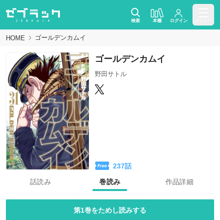
検索
本棚
ログイン
メニュー
ゴールデンカムイ
HOME
ゴールデンカムイ
野田サトル
237
話
話読み
巻読み
作品詳細
第1巻をためし読みする