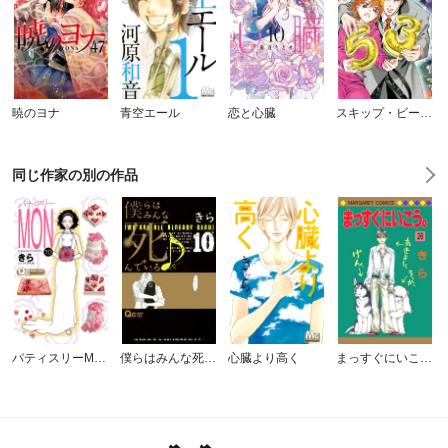
暁のヨナ
青空エール
恋と心臓
スキップ・ビート！
同じ作家の別の作品
パティスリーMON
僕らはみんな死んでいる♪
心臓より高く
まっすぐにいこう。