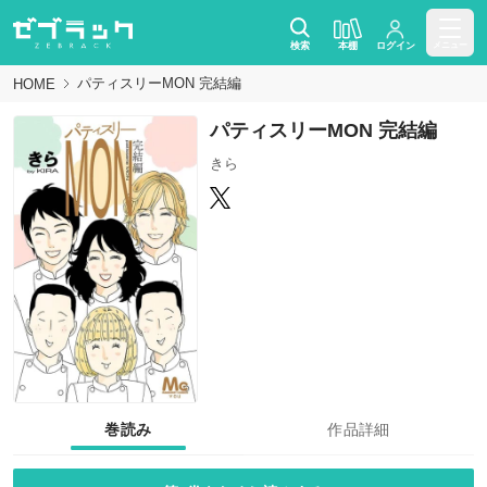
検索
本棚
ログイン
メニュー
パティスリーMON 完結編
HOME
パティスリーMON 完結編
きら
巻読み
作品詳細