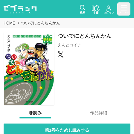
検索
本棚
ログイン
メニュー
ついでにとんちんかん
HOME
ついでにとんちんかん
えんどコイチ
巻読み
作品詳細
第1巻をためし読みする