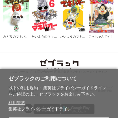
みどりのマキバオー
たいようのマキバオーW
たいようのマキバオー
ごっちゃんです!!
お知らせ
ヘルプ・お問い合わせ
利用規約
集英社プライバシーガイドライン
ゼブラックのご利用について
ABJマークは、この電子書店・電子書籍配信サービスが、著作権者からコン
以下の利用規約・ 集英社プライバシーガイドライン
テンツ使用許諾を得た正規版配信サービスであることを示す登録商標(登録
をご確認の上、 ゼブラックをお楽しみ下さい。
番号第6091713号)です。
利用規約
集英社プライバシーガイドライン