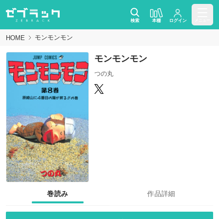
検索
本棚
ログイン
メニュー
モンモンモン
HOME
モンモンモン
つの丸
巻読み
作品詳細