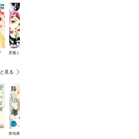
プ
悪魔とラブソング
赤髪の白雪姫
学園ベビーシッターズ
素敵な彼氏
と見る
路地裏しっぽ診療所
ノーにゃんこ ノーライフ～僕らの地域ねこ計画～
スパイシーパパ
このあたたかい日差しの中で