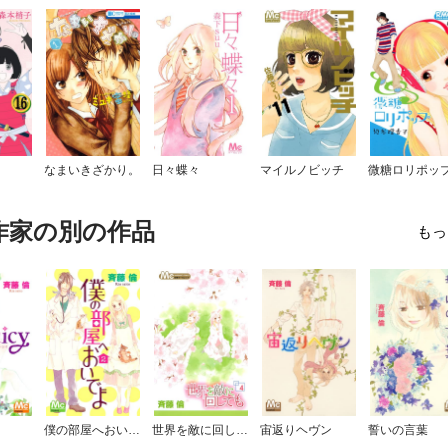
なまいきざかり。
日々蝶々
マイルノビッチ
微糖ロリポッ
作家の別の作品
もっ
僕の部屋へおいでよ
世界を敵に回しても
宙返りヘヴン
誓いの言葉