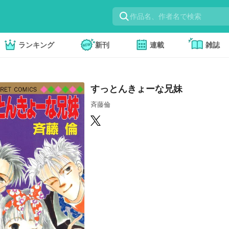
ランキング
新刊
連載
雑誌
すっとんきょーな兄妹
斉藤倫