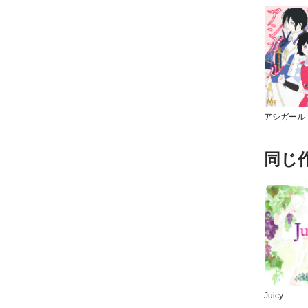
アシガール
同じ
Juicy