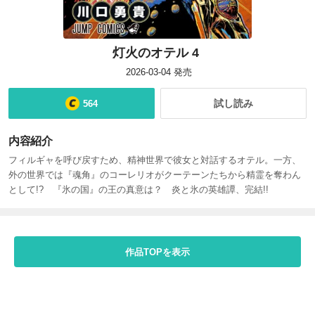
灯火のオテル 4
2026-03-04
発売
試し読み
564
内容紹介
フィルギャを呼び戻すため、精神世界で彼女と対話するオテル。一方、
外の世界では『魂角』のコーレリオがクーテーンたちから精霊を奪わん
として!?　『氷の国』の王の真意は？　炎と氷の英雄譚、完結!!
作品TOPを表示