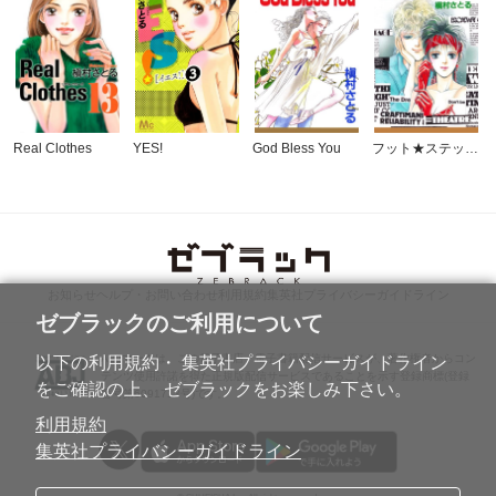
Real Clothes
YES!
God Bless You
フット★ステップ！
お知らせ
ヘルプ・お問い合わせ
利用規約
集英社プライバシーガイドライン
ゼブラックのご利用について
ABJマークは、この電子書店・電子書籍配信サービスが、著作権者からコン
以下の利用規約・ 集英社プライバシーガイドライン
テンツ使用許諾を得た正規版配信サービスであることを示す登録商標(登録
をご確認の上、 ゼブラックをお楽しみ下さい。
番号第6091713号)です。
利用規約
集英社プライバシーガイドライン