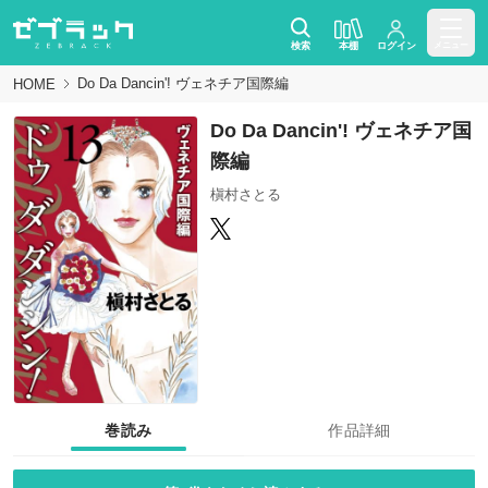
検索
本棚
ログイン
メニュー
Do Da Dancin'! ヴェネチア国際編
HOME
Do Da Dancin'! ヴェネチア国
際編
槇村さとる
巻読み
作品詳細