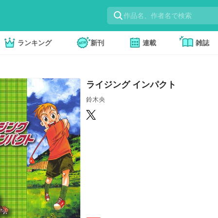
ランキング
新刊
連載
雑誌
ライジング インパクト
鈴木央