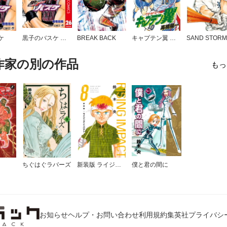
ケ
黒子のバスケ カラー版
BREAK BACK
キャプテン翼 ワールドユース編
作家の別の作品
もっ
ちぐはぐラバーズ
新装版 ライジング インパクト
僕と君の間に
お知らせ
ヘルプ・お問い合わせ
利用規約
集英社プライバシ