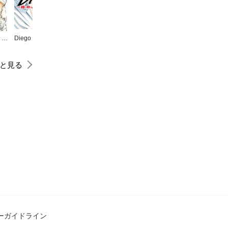
SAND STORM SLUGGER
Diego！！～神と呼ばれた男の新たなる挑戦～
ちばあきお名作集 チャンプ
BADだねヨシオくん！
僕のヒーローアカデミア
と見る
ーガイドライン