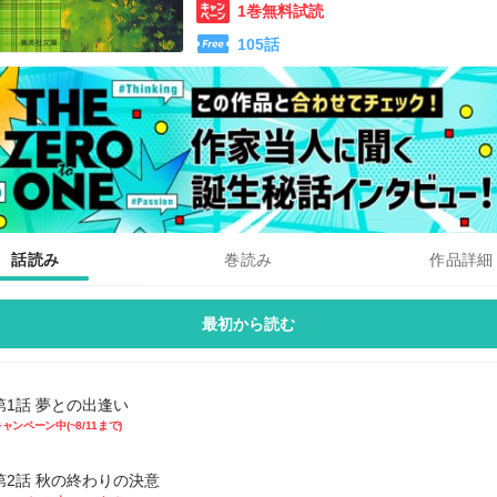
1巻無料試読
105
話
話読み
巻読み
作品詳細
最初から読む
第1話 夢との出逢い
ャンペーン中(~8/11まで)
第2話 秋の終わりの決意