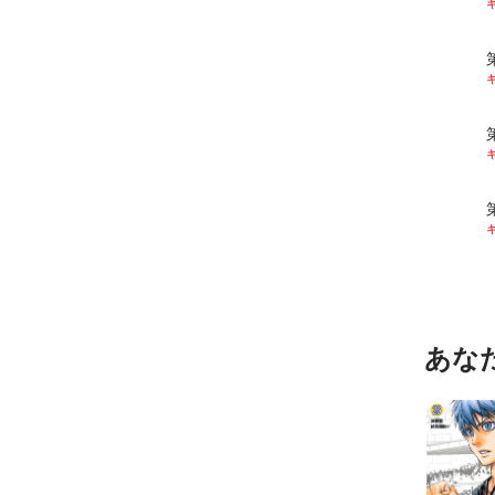
キ
キ
キ
キ
あな