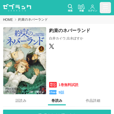
検索
本棚
ログイン
メニュー
約束のネバーランド
HOME
約束のネバーランド
白井カイウ,出水ぽすか
1巻無料試読
9
話
話読み
巻読み
作品詳細