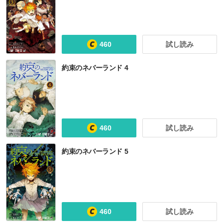
白井カイウ×出水ぽすか短編集
お約束のネバーランド
オレカバトル オレカモンスターズ冒険烈伝
魔王だゼッ！！ オレカバトル
ア
460
試し読み
約束のネバーランド 4
460
試し読み
約束のネバーランド 5
460
試し読み