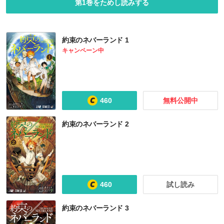
第1巻をためし読みする
約束のネバーランド 1
キャンペーン中
460
無料公開中
約束のネバーランド 2
ジョジョの奇妙な冒険 第8部 ジョジョリオン
ムヒョとロージーの魔法律相談事務所
終わりのセラフ
神のまにまに
460
試し読み
約束のネバーランド 3