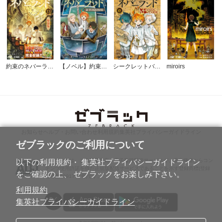
約束のネバーランド ミニ画集付き特装版
【ノベル】約束のネバーランド
シークレットバイブル 約束のネバーランド 0 MYSTIC CODE
miroirs
お知らせ
ヘルプ・お問い合わせ
利用規約
集英社プライバシーガイドライン
ゼブラックのご利用について
ABJマークは、この電子書店・電子書籍配信サービスが、著作権者からコン
以下の利用規約・ 集英社プライバシーガイドライン
テンツ使用許諾を得た正規版配信サービスであることを示す登録商標(登録
をご確認の上、 ゼブラックをお楽しみ下さい。
番号第6091713号)です。
利用規約
集英社プライバシーガイドライン