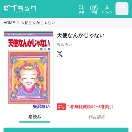
検索
本棚
ログイン
メニュー
天使なんかじゃない
HOME
天使なんかじゃない
矢沢あい
1巻無料試読&1~3巻割引
巻読み
作品詳細