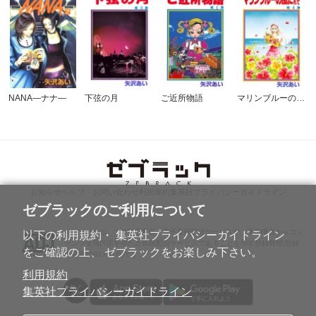
NANA―ナナ―
下弦の月
ご近所物語
マリンブルーの風に抱かれて
お知らせ
ヘルプ・お問い合わせ
利用規約
集英社プライバシーガイドライン
ゼブラックのご利用について
ABJマークは、この電子書店・電子書籍配信サービスが、著作権者からコン
以下の利用規約・ 集英社プライバシーガイドライン
テンツ使用許諾を得た正規版配信サービスであることを示す登録商標(登録
をご確認の上、 ゼブラックをお楽しみ下さい。
番号第6091713号)です。
利用規約
集英社プライバシーガイドライン