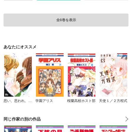
全8巻を表示
あなたにオススメ
思い、思われ、ふり、ふられ
学園アリス
桜蘭高校ホスト部
天使１／２方程式
同じ作家の別の作品