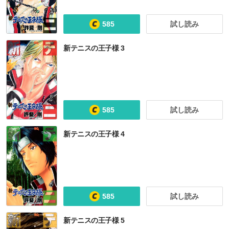
585
試し読み
ダーウィンズゲーム
保健室の死神
ボクとキミの二重探偵
初恋限定。
新テニスの王子様 3
585
試し読み
新テニスの王子様 4
新テニスの王子様 立海大附属中学校テニス部ガイド『STRENGTH』
テニスの王子様 キャラクターリミックス
新テニスの王子様 高校生日本代表ガイド『GENIUS』
新テニスの王子様 青春学園中等部テニス部ガイド『FIGHT』
CO
585
試し読み
新テニスの王子様 5