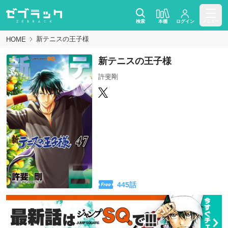
検索
本棚
ログイン
メニュー
新テニスの王子様
HOME
新テニスの王子様
許斐剛
445
話