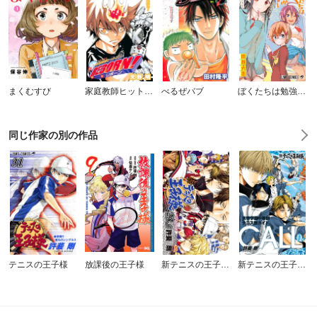
まくむすび
家庭教師ヒットマンREBORN! モノクロ版
べるぜバブ
ぼくたちは勉強ができない
同じ作家の別の作品
テニスの王子様
放課後の王子様
新テニスの王子様 パーフェクトファンブック
新テニスの王子様 氷帝学園中等部テニス部ガイド『CALL』