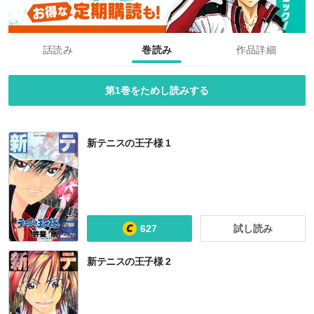
話読み
巻読み
作品詳細
第1巻をためし読みする
新テニスの王子様 1
627
試し読み
新テニスの王子様 2