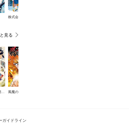
株式会社マジルミエ
双星の陰陽師
ワールドトリガー
魔都精兵のスレイブ
と見る
藍の時代 一期一会
風魔の小次郎 外伝 飛鳥無明帖
B’TX ビート・エックス
SILENT KNIGHT 翔
あかね色の風―新選組血風記―
ーガイドライン