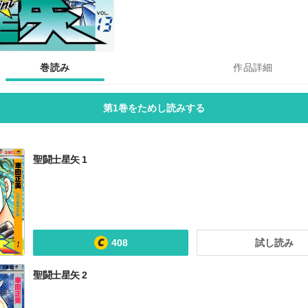
巻読み
作品詳細
第1巻をためし読みする
聖闘士星矢 1
408
試し読み
聖闘士星矢 2