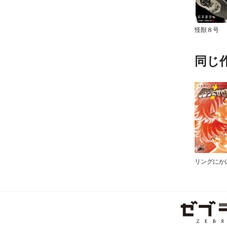
怪獣８号
同じ
リングにか