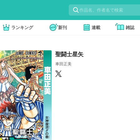
ランキング
新刊
連載
雑誌
聖闘士星矢
車田正美