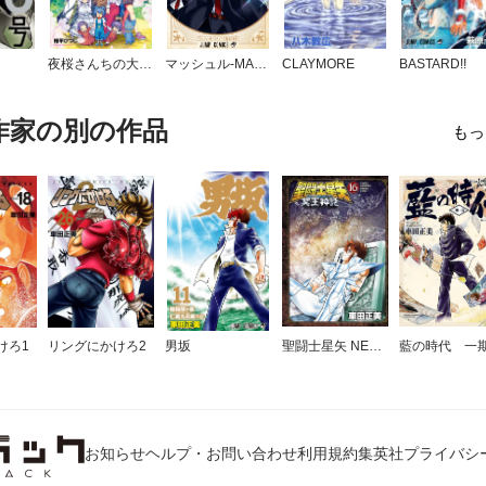
夜桜さんちの大作戦
マッシュル-MASHLE-
CLAYMORE
BASTARD!!
作家の別の作品
もっ
けろ1
リングにかけろ2
男坂
聖闘士星矢 NEXT DIMENSION 冥王神話
お知らせ
ヘルプ・お問い合わせ
利用規約
集英社プライバシ