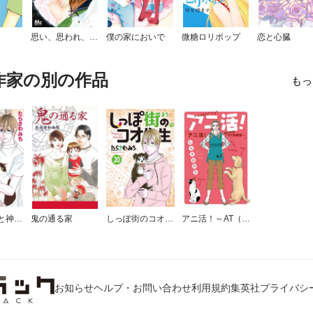
思い、思われ、ふり、ふられ
僕の家においで
微糖ロリポップ
恋と心臓
作家の別の作品
もっ
僕とシッポと神楽坂（かぐらざか）
鬼の通る家
しっぽ街のコオ先生
アニ活！～AT（アニマルセラピー）診療室～
お知らせ
ヘルプ・お問い合わせ
利用規約
集英社プライバシ