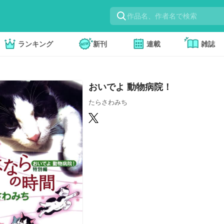
ランキング
新刊
連載
雑誌
おいでよ 動物病院！
たらさわみち